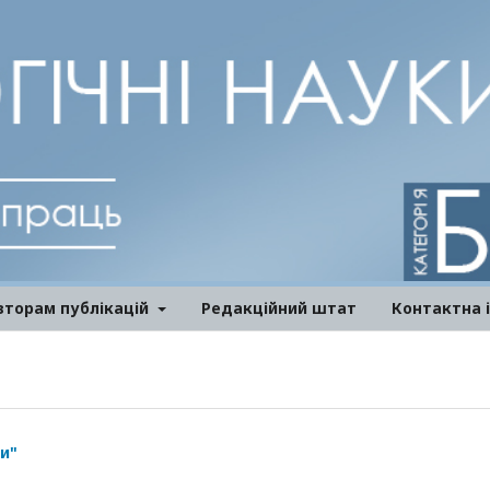
вторам публікацій
Редакційний штат
Контактна 
и"