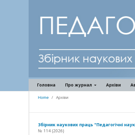
Головна
Про журнал
Архіви
А
Home
/
Архіви
Збірник наукових праць "Педагогічні наук
№ 114 (2026)