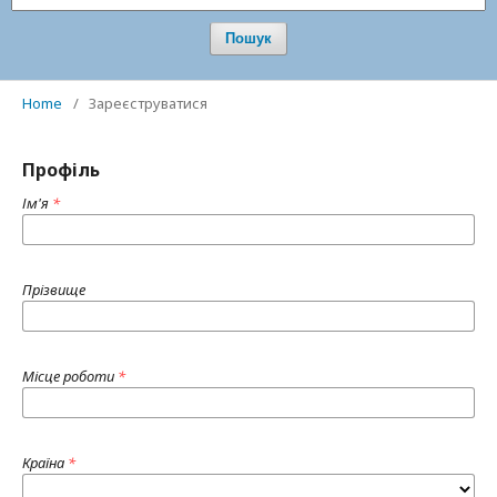
Пошук
Home
/
Зареєструватися
Профіль
Ім'я
*
Прізвище
Місце роботи
*
Країна
*