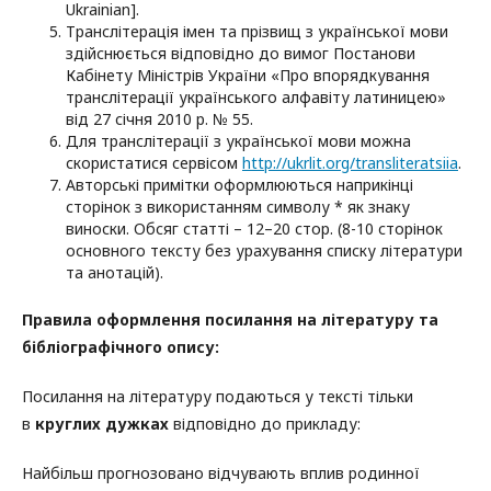
Ukrainian].
Транслітерація імен та прізвищ з української мови
здійснюється відповідно до вимог Постанови
Кабінету Міністрів України «Про впорядкування
транслітерації українського алфавіту латиницею»
від 27 січня 2010 р. № 55.
Для транслітерації з української мови можна
скористатися сервісом
http://ukrlit.org/transliteratsiia
.
Авторські примітки оформлюються наприкінці
сторінок з використанням символу * як знаку
виноски. Обсяг статті – 12–20 стор. (8-10 сторінок
основного тексту без урахування списку літератури
та анотацій).
Правила оформлення посилання на літературу та
бібліографічного опису:
Посилання на літературу подаються у тексті тільки
в
круглих дужках
відповідно до прикладу:
Найбільш прогнозовано відчувають вплив родинної