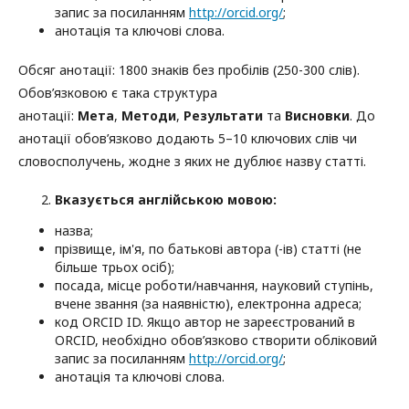
запис за посиланням
http://orcid.org/
;
анотація та ключові слова.
Обсяг анотації: 1800 знаків без пробілів (250-300 слів).
Обов’язковою є така структура
анотації:
Мета
,
Методи
,
Результати
та
Висновки
. До
анотації обов’язково додають 5–10 ключових слів чи
словосполучень, жодне з яких не дублює назву статті.
Вказується англійською мовою:
назва;
прізвище, ім'я, по батькові автора (-ів) статті (не
більше трьох осіб);
посада, місце роботи/навчання, науковий ступінь,
вчене звання (за наявністю), електронна адреса;
код ORCID ID. Якщо автор не зареєстрований в
ORCID, необхідно обов’язково створити обліковий
запис за посиланням
http://orcid.org/
;
анотація та ключові слова.