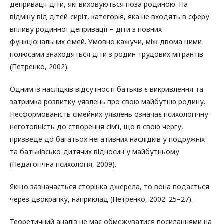
депривації діти, які виховуються поза родиною. На
відміну від дітей-сиріт, категорія, яка не входять в сферу
впливу родинної депривації – діти з повних
функціональних сімей. Умовно кажучи, між двома цими
полюсами знаходяться діти з родин трудових мігрантів
(Петренко, 2002).
Одним із наслідків відсутності батьків є викривлення та
затримка розвитку уявлень про свою майбутню родину.
Несформованість сімейних уявлень означає психологічну
неготовність до створення сім’ї, що в свою чергу,
призведе до багатьох негативних наслідків у подружніх
та батьківсько-дитячих відносин у майбутньому
(Педагогічна психологія, 2009).
Якщо зазначається сторінка джерела, то вона подається
через двокрапку, наприклад (Петренко, 2002: 25–27).
Теоретичний аналіз не має обмежуватися посиланнями на