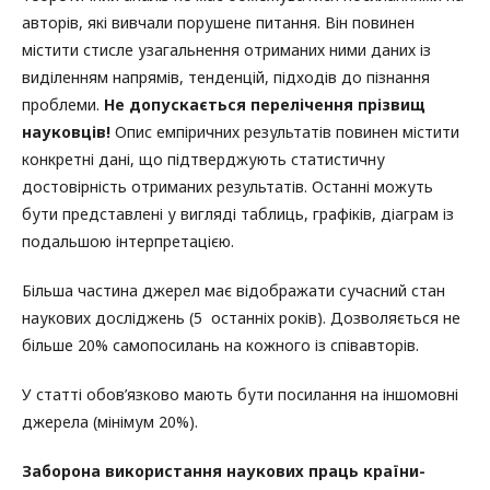
авторів, які вивчали порушене питання. Він повинен
містити стисле узагальнення отриманих ними даних із
виділенням напрямів, тенденцій, підходів до пізнання
проблеми.
Не допускається перелічення прізвищ
науковців!
Опис емпіричних результатів повинен містити
конкретні дані, що підтверджують статистичну
достовірність отриманих результатів. Оcтанні можуть
бути представлені у вигляді таблиць, графіків, діаграм із
подальшою інтерпретацією.
Більша частина джерел має відображати сучасний стан
наукових досліджень (5 останніх років). Дозволяється не
більше 20% самопосилань на кожного із співавторів.
У статті обов’язково мають бути посилання на іншомовні
джерела (мінімум 20%).
Заборона використання наукових праць країни-