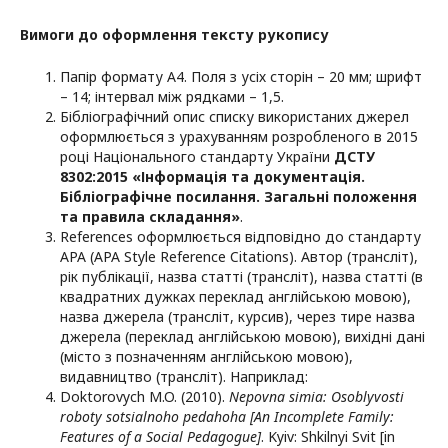
Вимоги до оформлення тексту рукопису
Папір формату А4. Поля з усіх сторін – 20 мм; шрифт
– 14; інтервал між рядками – 1,5.
Бібліографічний опис списку використаних джерел
оформлюється з урахуванням розробленого в 2015
році Національного стандарту України
ДСТУ
8302:2015 «Інформація та документація.
Бібліографічне посилання. Загальні положення
та правила складання»
.
References оформлюється відповідно до стандарту
АРА (APA Style Reference Citations). Автор (трансліт),
рік публікації, назва статті (трансліт), назва статті (в
квадратних дужках переклад англійською мовою),
назва джерела (трансліт, курсив), через тире назва
джерела (переклад англійською мовою), вихідні дані
(місто з позначенням англійською мовою),
видавництво (трансліт). Наприклад:
Doktorovych M.O. (2010).
Nepovna simia: Osoblyvosti
roboty sotsialnoho pedahoha [An Incomplete Family:
Features of a Social Pedagogue]
. Kyiv: Shkilnyi Svit [in