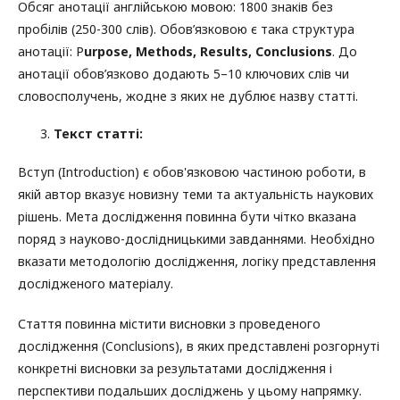
Обсяг анотації англійською мовою: 1800 знаків без
пробілів (250-300 слів). Обов’язковою є така структура
анотації: P
urpose, Methods, Results, Conclusions
. До
анотації обов’язково додають 5–10 ключових слів чи
словосполучень, жодне з яких не дублює назву статті.
Текст статті:
Вступ (Introduction) є обов'язковою частиною роботи, в
якій автор вказує новизну теми та актуальність наукових
рішень. Мета дослідження повинна бути чітко вказана
поряд з науково-дослідницькими завданнями. Необхідно
вказати методологію дослідження, логіку представлення
дослідженого матеріалу.
Стаття повинна містити висновки з проведеного
дослідження (Conclusions), в яких представлені розгорнуті
конкретні висновки за результатами дослідження і
перспективи подальших досліджень у цьому напрямку.